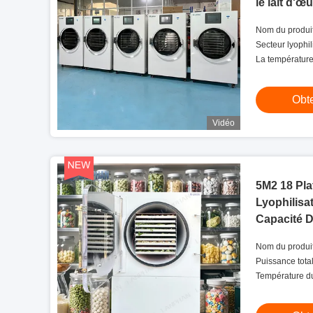
le lait d'œu
Nom du produit
Secteur lyophil
La température
niveau de temp
être de 0,8 °C.
Obte
Vidéo
5M2 18 Pl
Lyophilisa
Capacité 
Commercia
Nom du produit
séchage par c
Puissance tota
Température du