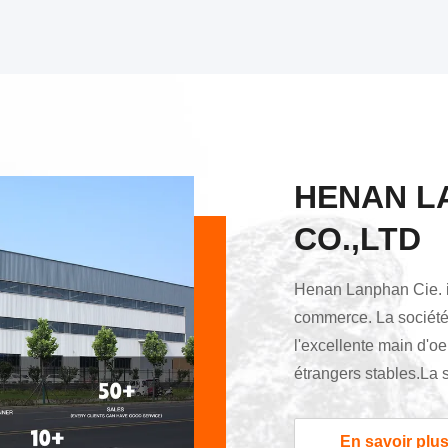
HENAN L
CO.,LTD
Henan Lanphan Cie. ind
commerce. La société
l'excellente main d'o
étrangers stables.La 
exceptionnels avec un
TEM-8 anglais. Le per
En savoir plu