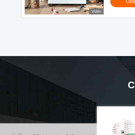
Obte
Vidéo
C