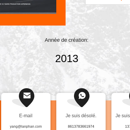
maîtrises d'outre-mer
le support fort pour l
Ltd ...
Année de création:
2013
E-mail
Je suis désolé.
Je sui
yang@lanphan.com
8613783661974
13