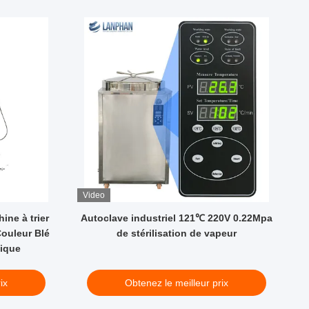
Video
V
ine à trier
Autoclave industriel 121℃ 220V 0.22Mpa
Couleur Blé
de stérilisation de vapeur
v
tique
ix
Obtenez le meilleur prix