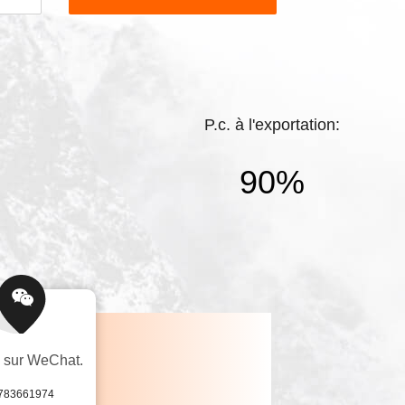
. Personnel technique professionnel fournir
a société. Henan Lanphan Cie. industrielle,
P.c. à l'exportation:
90%
s sur WeChat.
783661974