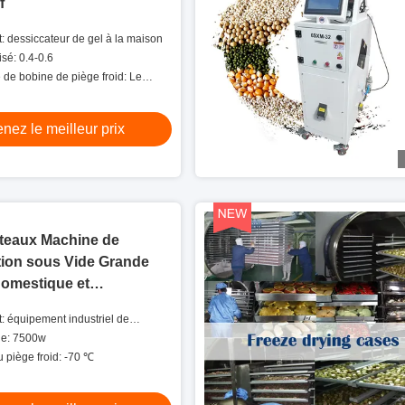
f
: dessiccateur de gel à la maison
isé: 0.4-0.6
 de bobine de piège froid: Le
érature maximale de l'appareil doit
nez le meilleur prix
ateaux Machine de
tion sous Vide Grande
Domestique et
le
: équipement industriel de
ongélation
le: 7500w
 piège froid: -70 ℃