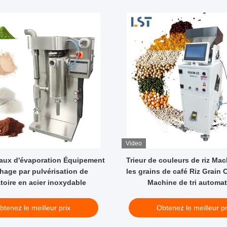
Video
Taux d'évaporation Équipement
Trieur de couleurs de riz Mach
hage par pulvérisation de
les grains de café Riz Grain 
toire en acier inoxydable
Machine de tri automa
btenez le meilleur prix
Obtenez le meilleur pr