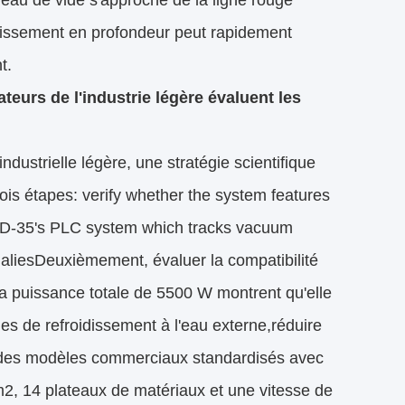
veau de vide s'approche de la ligne rouge
idissement en profondeur peut rapidement
t.
eurs de l'industrie légère évaluent les
ndustrielle légère, une stratégie scientifique
rois étapes: verify whether the system features
FD-35's PLC system which tracks vacuum
maliesDeuxièmement, évaluer la compatibilité
t sa puissance totale de 5500 W montrent qu'elle
es de refroidissement à l'eau externe,réduire
 des modèles commerciaux standardisés avec
m2, 14 plateaux de matériaux et une vitesse de