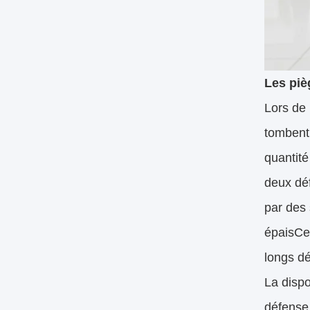
Les piè
Lors de 
tombent 
quantit
deux déf
par des
épaisCes
longs d
La dispo
défense 