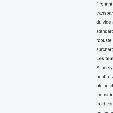
Prenant 
transpar
du vide 
standard
robuste 
surchar
Les tem
Si un sy
peut rés
pleine c
industri
froid c