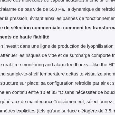
antané des molécules de vapeur flottantes.Même si le ni
 d'alarme de bas vide de 500 Pa, la dynamique de refro
r la pression, évitant ainsi les pannes de fonctionnemen
ie de sélection commerciale: comment les transformat
ents de haute fiabilité
n investit dans une ligne de production de lyophilisation i
 atténuer les risques de vide et de surcharge comporte t
e real-time monitoring and alarm feedbacks—like the H
nd sample-to-shelf temperature deltas to visualize ano
rastructure sur place; sa configuration refroidie par air e
ne en continu entre 10 et 35 °C sans nécessiter de boucl
is généraux de maintenanceTroisièmement, sélectionnez
mètres explicites (tels qu'une surface d'étagère de 3,5 