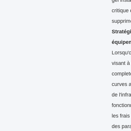
gel inst
critique
supprime
Stratég
équipem
Lorsqu'o
visant à
complet
curves a
de l'inf
fonction
les fra
des para