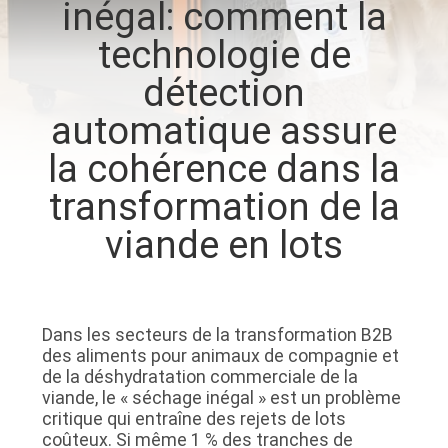
inégal: comment la
VISITE
technologie de
D'USINE
détection
CONTRÔLE
automatique assure
DE
la cohérence dans la
QUALITÉ
transformation de la
viande en lots
CONTACTEZ-
NOUS
Dans les secteurs de la transformation B2B
DEMANDEZ
des aliments pour animaux de compagnie et
UNE
de la déshydratation commerciale de la
viande, le « séchage inégal » est un problème
CITATION
critique qui entraîne des rejets de lots
coûteux. Si même 1 % des tranches de