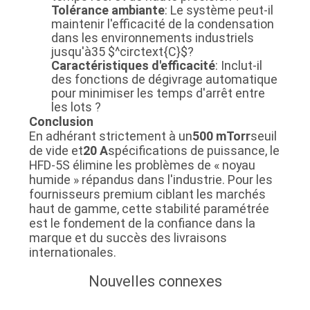
Tolérance ambiante
: Le système peut-il
maintenir l'efficacité de la condensation
dans les environnements industriels
jusqu'à
35 $^circtext{C}$
?
Caractéristiques d'efficacité
: Inclut-il
des fonctions de dégivrage automatique
pour minimiser les temps d'arrêt entre
les lots ?
Conclusion
En adhérant strictement à un
500 mTorr
seuil
de vide et
20 A
spécifications de puissance, le
HFD-5S élimine les problèmes de « noyau
humide » répandus dans l'industrie. Pour les
fournisseurs premium ciblant les marchés
haut de gamme, cette stabilité paramétrée
est le fondement de la confiance dans la
marque et du succès des livraisons
internationales.
Nouvelles connexes