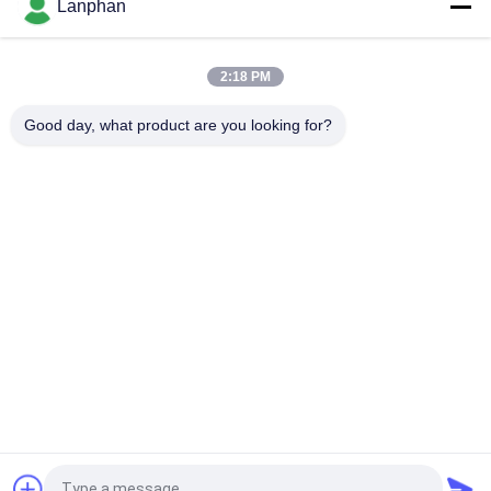
Lanphan
2:18 PM
Catégories populaires
Tous
Good day, what product are you looking for?
Dessiccateur De Gel 
Machine De Trieuse 
De Vide
De Couleur
Une Machine Plus 
Autoclave De 
Sèche De Jet
Stérilisateur De 
Vapeur
Machine À Écrire 
Machine 
Des Comprimés
Dissolvante De 
Récupération
Réacteur En Verre 
Dessiccateur De Gel 
De Laboratoire
De Laboratoire