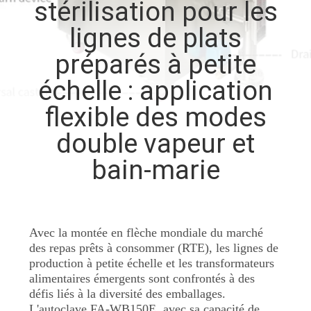
stérilisation pour les
VISITE
lignes de plats
D'USINE
préparés à petite
CONTRÔLE
échelle : application
DE
flexible des modes
QUALITÉ
double vapeur et
bain-marie
CONTACTEZ-
NOUS
Avec la montée en flèche mondiale du marché
DEMANDEZ
des repas prêts à consommer (RTE), les lignes de
UNE
production à petite échelle et les transformateurs
alimentaires émergents sont confrontés à des
CITATION
défis liés à la diversité des emballages.
L'autoclave FA-WB150E, avec sa capacité de