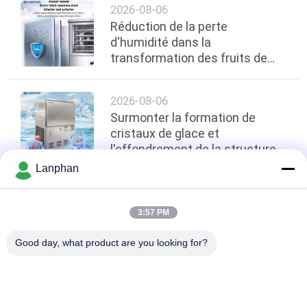
2026-08-06
Réduction de la perte
d'humidité dans la
transformation des fruits de
mer: comment le
refroidissement à l'air et le
2026-08-06
refroidissement rapide
Surmonter la formation de
préservent la qualité
cristaux de glace et
l'effondrement de la structure
dans les produits de
Lanphan
boulangerie : Application des
congélateurs à air pulsé à -45°C
top
dans les cuisines centrales
3:57 PM
Good day, what product are you looking for?
Catégories populaires
Tous