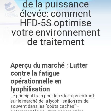
de la puissance
VISITE
élevée: comment
D'USINE
HFD-5S optimise
CONTRÔLE
votre environnement
DE
de traitement
QUALITÉ
CONTACTEZ-
Aperçu du marché : Lutter
NOUS
contre la fatigue
opérationnelle en
DEMANDEZ
lyophilisation
UNE
Le principal frein pour les startups entrant
CITATION
sur le marché de la lyophilisation réside
souvent dans les "coûts cachés" –