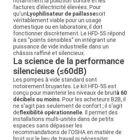
notamment la pollution sonore et les
PLAN
factures d'électricité élevées. Pour
qu'un
Lyophilisateur de paillasse
soit
DU
véritablement viable pour un usage
domestique ou en laboratoire, il doit
SITE
fonctionner discrètement. Le HFD-5S répond
à ces "points sensibles" en intégrant une
puissance de vide industrielle dans un
POLITIQUE
châssis raffiné et silencieux.
DE
La science de la performance
CONFIDENTIALITÉ
silencieuse (≤60dB)
Les pompes à vide standard sont
notoirement bruyantes. Le kit HFD-5S est
conçu pour maintenir les niveaux de bruit
à 60
décibels ou moins
. Pour les acheteurs B2B, il
ne s'agit pas seulement de confort ; il s'agit
de
flexibilité opérationnelle
. Il permet des
installations multi-unités dans de petits
espaces sans dépasser les
recommandations de l'OSHA en matière de
bruit sur le lieu de travail ni nécessiter