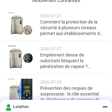
Nouvelles connexes
2026-07-27
Comment la protection de la
sécurité à plusieurs niveaux
permet aux établissements de
santé: Perspectives
techniques sur les coupures de
2026-07-27
courant à haute température
Empilement dense de
dans les autoclaves de 200
substrats bloquant la
litres
pénétration de vapeur ?
Protocoles d'empilement
espacés et optimisation de
2026-07-22
l'uniformité de la température
Prévention des risques de
dans les autoclaves verticaux
surpression : le rôle essentiel
de 200 L
du déchargeur de soupape de
sécurité précis ≥0,17 MPa dans
Lanphan
la stérilisation industrielle