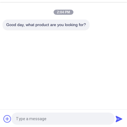
top
2:04 PM
Good day, what product are you looking for?
Catégories populaires
Tous
Dessiccateur De Gel 
Machine De Trieuse 
De Vide
De Couleur
Une Machine Plus 
Autoclave De 
Sèche De Jet
Stérilisateur De 
Vapeur
Machine À Écrire 
Machine 
Des Comprimés
Dissolvante De 
Récupération
Réacteur En Verre 
Dessiccateur De Gel 
De Laboratoire
De Laboratoire
Demandez un devis