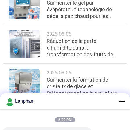
Surmonter le gel par
évaporateur: technologie de
dégel à gaz chaud pour les
lignes de préparation
alimentaire
2026-08-06
Réduction de la perte
d'humidité dans la
transformation des fruits de
mer: comment le
refroidissement à l'air et le
2026-08-06
refroidissement rapide
Surmonter la formation de
préservent la qualité
cristaux de glace et
l'effondrement de la structure
dans les produits de
Lanphan
boulangerie : Application des
congélateurs à air pulsé à -45°C
top
dans les cuisines centrales
2:00 PM