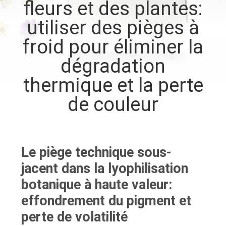
fleurs et des plantes:
VISITE
utiliser des pièges à
D'USINE
froid pour éliminer la
CONTRÔLE
dégradation
DE
thermique et la perte
QUALITÉ
de couleur
CONTACTEZ-
NOUS
Le piège technique sous-
jacent dans la lyophilisation
DEMANDEZ
botanique à haute valeur:
UNE
effondrement du pigment et
CITATION
perte de volatilité