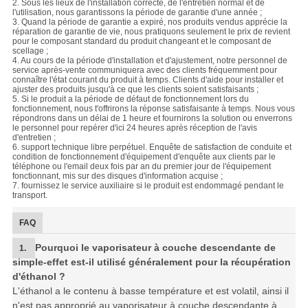
2. Sous les lieux de l'installation correcte, de l'entretien normal et de
l'utilisation, nous garantissons la période de garantie d'une année ;
3. Quand la période de garantie a expiré, nos produits vendus apprécie la
réparation de garantie de vie, nous pratiquons seulement le prix de revient
pour le composant standard du produit changeant et le composant de
scellage ;
4. Au cours de la période d'installation et d'ajustement, notre personnel de
service après-vente communiquera avec des clients fréquemment pour
connaître l'état courant du produit à temps. Clients d'aide pour installer et
ajuster des produits jusqu'à ce que les clients soient satisfaisants ;
5. Si le produit a la période de défaut de fonctionnement lors du
fonctionnement, nous t'offrirons la réponse satisfaisante à temps. Nous vous
répondrons dans un délai de 1 heure et fournirons la solution ou enverrons
le personnel pour repérer d'ici 24 heures après réception de l'avis
d'entretien ;
6. support technique libre perpétuel. Enquête de satisfaction de conduite et
condition de fonctionnement d'équipement d'enquête aux clients par le
téléphone ou l'email deux fois par an du premier jour de l'équipement
fonctionnant, mis sur des disques d'information acquise ;
7. fournissez le service auxiliaire si le produit est endommagé pendant le
transport.
FAQ
Pourquoi le vaporisateur à couche descendante de
1.
simple-effet est-il utilisé généralement pour la récupération
d'éthanol ?
L'éthanol a le contenu à basse température et est volatil, ainsi il
n'est pas approprié au vaporisateur à couche descendante à