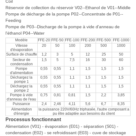
Coil
Réservoir de collection du réservoir V02--Ethanol de V01--Middle
Pompe de décharge de la pompe P02--Concentrate de P01--
Feeding
Pompe de P03--Discharge de la pompe à vide d'anneau de
l'éthanol P04--Water
Modèle
FFE-20
FFE-50
FFE-100
FFE-200
FFE-500
FFE-1000
Vitesse
20
50
100
200
500
1000
d'évaporation
Surface de chauffe
1,2
3
5
12
25
50
Secteur de
1,5
5
7,5
16
30
60
condensation
Pompe
0,55
0,55
1,1
1,5
1,5
1,5
d'alimentation
Déchargez la
0,55
0,55
1,1
1,5
1,5
1,5
pompe 1
Déchargez la
0,55
0,55
1,1
1,1
1,5
1,5
pompe 2
Pompe à vide
0,75
0,81
0,81
1,5
2,2
3,85
d'anneau de l'eau
Puissance
2,4
2,46
4,11
5,6
6,7
8,35
Alimentation
la puissance 220V/60Hz triphasée, l'autre composant a
d'énergie
pu être adaptée aux besoins du client
Processus fonctionnant
Alimentation (V01) - évaporation (E01) - séparation (S01) -
condensation (E02) - se refroidissant (E03) - cuve de stockage