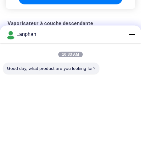
Vaporisateur à couche descendante
Lanphan
vaporisateur 5kgh à couche descendante
vaporisateur à couche descendante de 2100*1900*5000mm
10:33 AM
vaporisateur à couche descendante extractif
Good day, what product are you looking for?
Catégories populaires
Tous
Dessiccateur De Gel 
Machine De Trieuse 
De Vide
De Couleur
Une Machine Plus 
Autoclave De 
Sèche De Jet
Stérilisateur De 
Vapeur
Machine À Écrire 
Machine 