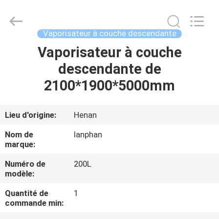
-
2026
Henan
Lanphan
Industry
Vaporisateur à couche descendante
Co.,Ltd.
All
Rights
Vaporisateur à couche
MAISON
Reserved.
descendante de
PRODUITS
2100*1900*5000mm
VIDÉOS
Lieu d'origine:
Henan
Nom de
lanphan
AU
marque:
SUJET
Numéro de
200L
modèle:
DE
NOUS
Quantité de
1
commande min: