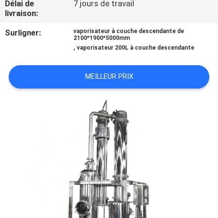
Délai de
7 jours de travail
VISITE
livraison:
D'USINE
Surligner:
vaporisateur à couche descendante de
2100*1900*5000mm
,
vaporisateur 200L à couche descendante
CONTRÔLE
DE
MEILLEUR PRIX
QUALITÉ
CONTACTEZ-
NOUS
DEMANDEZ
UNE
CITATION