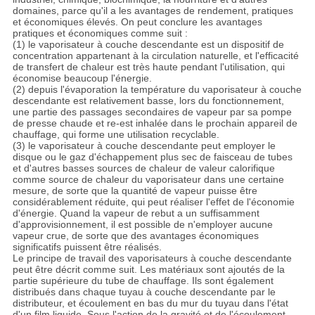
domaines, parce qu'il a les avantages de rendement, pratiques
et économiques élevés. On peut conclure les avantages
pratiques et économiques comme suit :
(1) le vaporisateur à couche descendante est un dispositif de
concentration appartenant à la circulation naturelle, et l'efficacité
de transfert de chaleur est très haute pendant l'utilisation, qui
économise beaucoup l'énergie.
(2) depuis l'évaporation la température du vaporisateur à couche
descendante est relativement basse, lors du fonctionnement,
une partie des passages secondaires de vapeur par sa pompe
de presse chaude et re-est inhalée dans le prochain appareil de
chauffage, qui forme une utilisation recyclable.
(3) le vaporisateur à couche descendante peut employer le
disque ou le gaz d'échappement plus sec de faisceau de tubes
et d'autres basses sources de chaleur de valeur calorifique
comme source de chaleur du vaporisateur dans une certaine
mesure, de sorte que la quantité de vapeur puisse être
considérablement réduite, qui peut réaliser l'effet de l'économie
d'énergie. Quand la vapeur de rebut a un suffisamment
d'approvisionnement, il est possible de n'employer aucune
vapeur crue, de sorte que des avantages économiques
significatifs puissent être réalisés.
Le principe de travail des vaporisateurs à couche descendante
peut être décrit comme suit. Les matériaux sont ajoutés de la
partie supérieure du tube de chauffage. Ils sont également
distribués dans chaque tuyau à couche descendante par le
distributeur, et écoulement en bas du mur du tuyau dans l'état
d'un film liquide. Sous l'action de la gravité et de l'écoulement