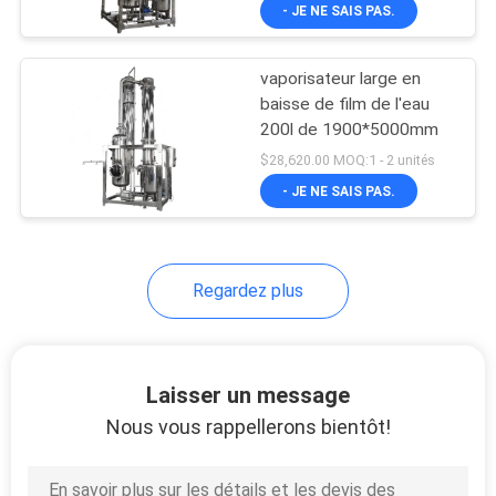
VISITE
- JE NE SAIS PAS.
D'USINE
vaporisateur large en
baisse de film de l'eau
CONTRÔLE
200l de 1900*5000mm
DE
$28,620.00 MOQ:1 - 2 unités
QUALITÉ
- JE NE SAIS PAS.
CONTACTEZ-
Regardez plus
NOUS
DEMANDEZ
Laisser un message
UNE
Nous vous rappellerons bientôt!
CITATION