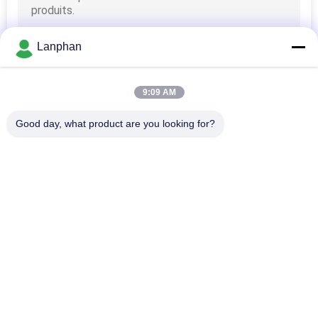
PLAN
DU
Lanphan
SITE
9:09 AM
POLITIQUE
Good day, what product are you looking for?
DE
Catégories populaires
Tous
CONFIDENTIALITÉ
Dessiccateur De Gel 
Machine De Trieuse 
De Vide
De Couleur
Une Machine Plus 
Autoclave De 
Sèche De Jet
Stérilisateur De 
Vapeur
Machine À Écrire 
Machine 
Des Comprimés
Dissolvante De 
Récupération