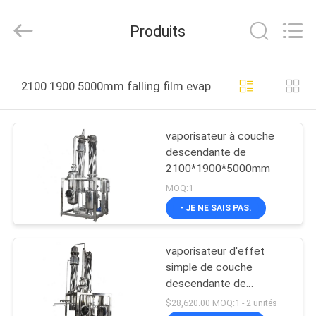
-
2025
Henan
Produits
Lanphan
Industry
Co.,Ltd.
All
Rights
MAISON
Reserved.
2100 1900 5000mm falling film evaporator fabrication e
PRODUITS
vaporisateur à couche
descendante de
VIDÉOS
2100*1900*5000mm
MOQ:1
AU
- JE NE SAIS PAS.
SUJET
vaporisateur d'effet
DE
simple de couche
NOUS
descendante de
2100*1900*5000mm
$28,620.00 MOQ:1 - 2 unités