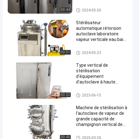
équipements de
laboratoire d'autoclaves
Autoclave de stérilisateur de v
00:44
2024-05-20
apeur
Stérilisateur
automatique rétorsion
autoclave laboratoire
vapeur verticale eau bain
lait
Autoclave de stérilisateur de v
00:51
2024-05-23
apeur
Type vertical de
stérilisation
d'équipement
d'autoclave à haute
pression de cornue 200
litres
Autoclave de stérilisateur de v
00:32
2023-06-15
apeur
Machine de stérilisation à
l'autoclave de vapeur de
grande capacité de
champignon vertical de
stérilisateur pour le
champignon
Autoclave de stérilisateur de v
00:45
2025-03-20