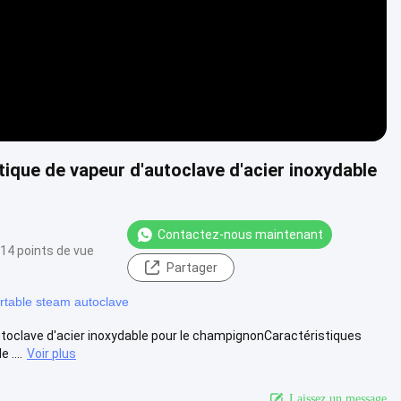
tique de vapeur d'autoclave d'acier inoxydable
Contactez-nous maintenant
14 points de vue
Partager
rtable steam autoclave
utoclave d'acier inoxydable pour le champignonCaractéristiques
 ....
Voir plus
Laissez un message