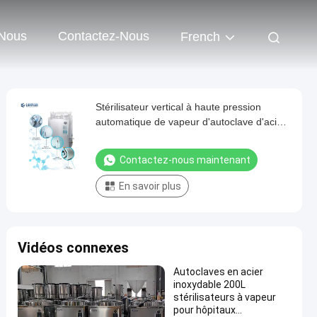
 Nous
Contactez-Nous
French
Stérilisateur vertical à haute pression
automatique de vapeur d'autoclave d'acier
inoxydable pour le champignon
Contactez-nous maintenant
En savoir plus
Vidéos connexes
Autoclaves en acier
inoxydable 200L
stérilisateurs à vapeur
pour hôpitaux