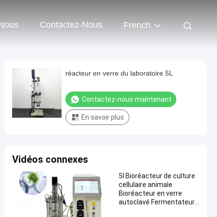
 Nous
Contactez-Nous
French
réacteur en verre du laboratoire 5L
Contactez-nous maintenant
En savoir plus
Vidéos connexes
5l Bioréacteur de culture
cellulaire animale
Bioréacteur en verre
autoclavé Fermentateur
microbien