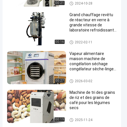
réacteur en verre de laboratoire
00:21
2024-10-28
Grand chauffage revêtu
de réacteur en verre à
grande vitesse de
laboratoire refroidissant
le réservoir remué de
double couche
réacteur en verre de laboratoire
00:16
2022-02-11
Vapeur alimentaire
maison machine de
congélation séchage
congélateur sèche-linge
lyophilisateur pour 6 kg
Dessiccateur de gel de vide
00:27
2026-03-02
Machine de tri des grains
de riz et des grains de
café pour les légumes
secs
Machine de trieuse de couleur
00:19
2025-11-24