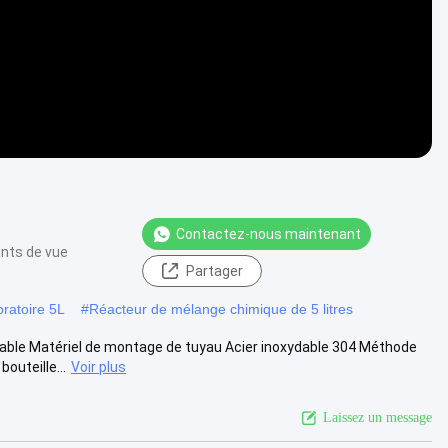
Contactez-nous maintenant
ints de vue
Partager
oratoire 5L
#
Réacteur de mélange chimique de 5 litres
dable Matériel de montage de tuyau Acier inoxydable 304 Méthode
outeille...
Voir plus
Laissez un message