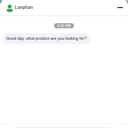
VISITE
Lanphan
D'USINE
9:41 PM
CONTRÔLE
Good day, what product are you looking for?
DE
QUALITÉ
CONTACTEZ-
NOUS
DEMANDEZ
UNE
Le vide de laboratoire de Mini Extract Centrifugal Spray
CITATION
Dryer par atomisation le séchage 2L 0.55kw
Une machine plus sèche de jet
2023-01-10