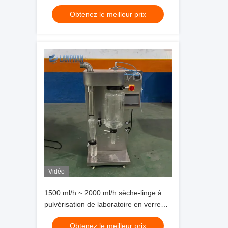
Obtenez le meilleur prix
Vidéo
1500 ml/h ~ 2000 ml/h sèche-linge à
pulvérisation de laboratoire en verre
pour lait de tomate café poudre d'œuf
Obtenez le meilleur prix
de lactosérum