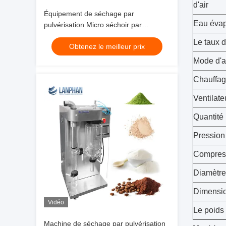
d'air
Équipement de séchage par
Eau éva
pulvérisation Micro séchoir par
pulvérisation 2l Matériau chimique
Le taux d
Obtenez le meilleur prix
Séchoir par pulvérisation alimentaire
Mode d'a
Chauffag
Ventilate
Quantité
Pression 
Compress
Diamètre
Dimensio
Vidéo
Le poids
Machine de séchage par pulvérisation