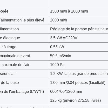
porée
1500 ml/h à 2000 ml/h
'alimentation le plus élevé
2000 ml/h
limentation
Réglage de la pompe péristaltiqu
e électrique
3.5 kW AC220V
ur à tirage
0.55 kW
 maximale de vent
50,6 m3/min
maximale de l'air
1020 Pa
eur d'air
1.2 KW, la plus grande production
 de la buse
1.00 mm /0.04 pouces (facultatif)
n de l'emballage (L*W*H)
600*700*1200 mm
125 kg (environ 275,58 livres)