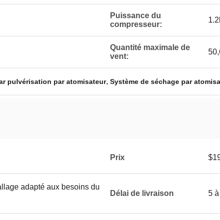
Puissance du
1.2
compresseur:
Quantité maximale de
50,
vent:
,
r pulvérisation par atomisateur
Système de séchage par atomisat
Prix
$19
allage adapté aux besoins du
Délai de livraison
5 à