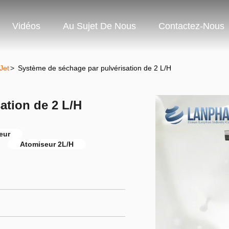
Vidéos
Au Sujet De Nous
Contactez-Nous
Jet
>
Système de séchage par pulvérisation de 2 L/H
ation de 2 L/H
eur
Atomiseur 2L/H