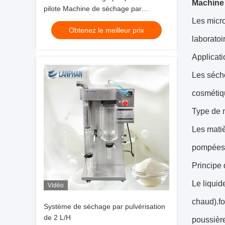
Machine 
pilote Machine de séchage par
pulvérisation Petit séchoir à
Les micro
Obtenez le meilleur prix
pulvérisation pour la levure en poudre
laboratoi
Applicati
Les sécho
cosmétiqu
Type de 
Les matiè
pompées d
Principe 
Le liquid
Vidéo
chaud).fo
Système de séchage par pulvérisation
de 2 L/H
poussière