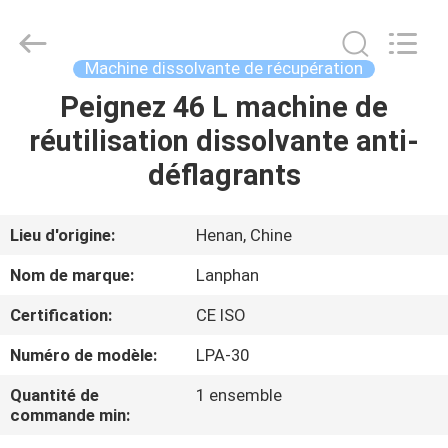
-
2026
Henan
Lanphan
Industry
Machine dissolvante de récupération
Co.,Ltd.
All
Rights
Peignez 46 L machine de
MAISON
Reserved.
réutilisation dissolvante anti-
PRODUITS
déflagrants
VIDÉOS
Lieu d'origine:
Henan, Chine
Nom de marque:
Lanphan
AU
Certification:
CE ISO
SUJET
Numéro de modèle:
LPA-30
DE
NOUS
Quantité de
1 ensemble
commande min: