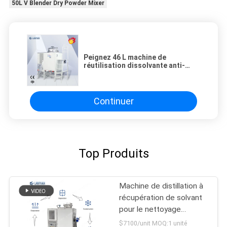
50L V Blender Dry Powder Mixer
Peignez 46 L machine de
réutilisation dissolvante anti-
déflagrants
Continuer
Top Produits
Machine de distillation à
récupération de solvant
pour le nettoyage
industriel de l'acétate
$7100/unit MOQ:1 unité