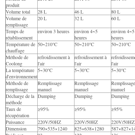
produit
Volume total
28 L
46 L
80 L
Volume de
20 L
32 L
60 L
remplissage
Temps de
environ 3 heures
environ 4~5
environ 4~5
rétablissement
heures
heures
Température de
50~210℃
50~210℃
50~210℃
chauffage
Méthode de
refroidissement à
refroidissement à
refroidissem
Coolong
l'air
l'air
l'air
La température
5~30℃
5~30℃
5~30℃
d'environnement
Méthode de
Remplissage
Remplissage
Remplissag
remplissage
manuel
manuel
manuel
Décharge de la
Dumping
Dumping
Dumping
méthode
Taux de
≥95%
≥95%
≥95%
récupération
Puissance
220V/50HZ
220V/50HZ
220V/50HZ
Dimension
790×535×1240
825×638×1280
587×827×1