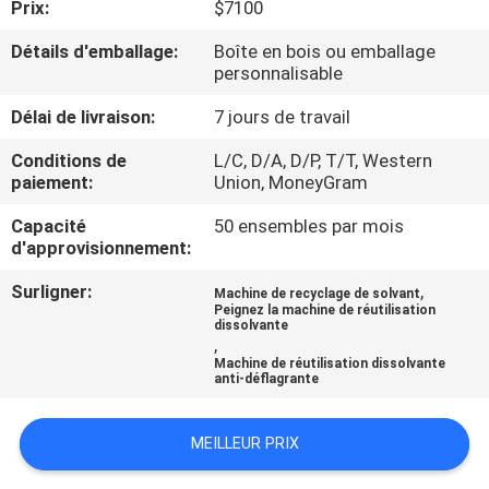
Prix:
$7100
VISITE
D'USINE
Détails d'emballage:
Boîte en bois ou emballage
personnalisable
CONTRÔLE
Délai de livraison:
7 jours de travail
DE
Conditions de
L/C, D/A, D/P, T/T, Western
paiement:
Union, MoneyGram
QUALITÉ
Capacité
50 ensembles par mois
d'approvisionnement:
CONTACTEZ-
Surligner:
,
Machine de recyclage de solvant
NOUS
Peignez la machine de réutilisation
dissolvante
,
Machine de réutilisation dissolvante
DEMANDEZ
anti-déflagrante
UNE
CITATION
MEILLEUR PRIX