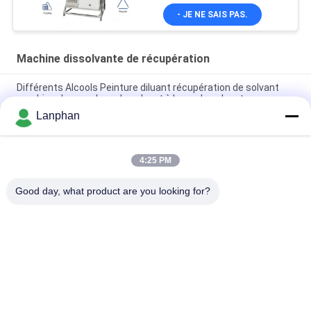
d'éthyle
- JE NE SAIS PAS.
Machine dissolvante de récupération
Différents Alcools Peinture diluant récupération de solvant
machine de recyclage de solvant à base de solvant
Lanphan
25L-320L Unité de récupération de solvants résistant à
l'explosion
4:25 PM
Réactif chimique dans la machine dissolvante de
récupération d'industrie
Good day, what product are you looking for?
Catégories populaires
Tous
Dessiccateur De Gel 
Machine De Trieuse 
De Vide
De Couleur
Une Machine Plus 
Autoclave De 