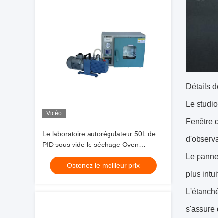
Détails d
Le studio
Vidéo
Fenêtre d
Le laboratoire autorégulateur 50L de
d'observat
PID sous vide le séchage Oven
Sanitary Type
Le panne
Obtenez le meilleur prix
plus intuit
L'étanché
s'assure 