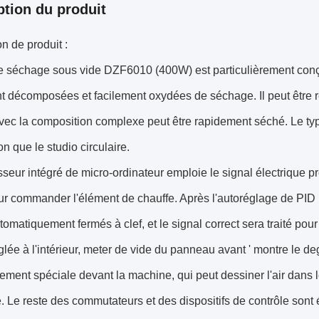
ption du produit
on de produit :
e séchage sous vide DZF6010 (400W) est particulièrement conçu
t décomposées et facilement oxydées de séchage. Il peut être r
avec la composition complexe peut être rapidement séché. Le ty
ion que le studio circulaire.
seur intégré de micro-ordinateur emploie le signal électrique pr
ur commander l'élément de chauffe. Après l'autoréglage de PID 
tomatiquement fermés à clef, et le signal correct sera traité pou
lée à l'intérieur, meter de vide du panneau avant ' montre le de
ment spéciale devant la machine, qui peut dessiner l'air dans 
. Le reste des commutateurs et des dispositifs de contrôle so