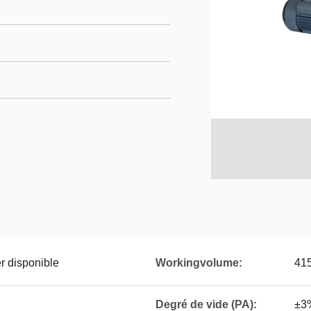
r disponible
Workingvolume:
41
Degré de vide (PA):
±3