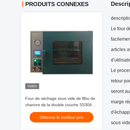
Descri
PRODUITS CONNEXES
descripti
Le four d
facilemen
articles 
d'utilisat
Le proces
retour po
Vidéo
seront au
Four de séchage sous vide de Bho de
marge rég
chanvre de la double couche SS304
1400W
d'échappe
Obtenez le meilleur prix
sous vide