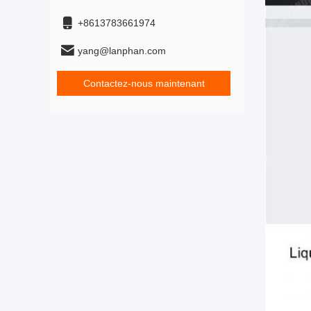
+8613783661974
yang@lanphan.com
Contactez-nous maintenant