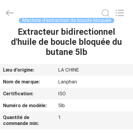
-
2026
Henan
Lanphan
Industry
Machine d'extraction de boucle bloquée
Co.,Ltd.
All
Rights
Extracteur bidirectionnel
MAISON
Reserved.
d'huile de boucle bloquée du
PRODUITS
butane 5lb
VIDÉOS
Lieu d'origine:
LA CHINE
Nom de marque:
Lanphan
AU
Certification:
ISO
SUJET
Numéro de modèle:
5lb
DE
NOUS
Quantité de
1
commande min: