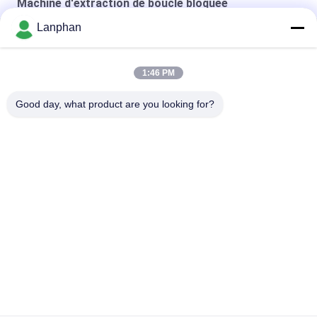
Machine d'extraction de boucle bloquée
Lanphan
SS304 a fermé l'extraction Machiner de boucle
Machine forgée d'extraction de boucle bloquée
1:46 PM
Machine d'extraction de la boucle 5LB bloquée
Good day, what product are you looking for?
Catégories populaires
Tous
Dessiccateur De Gel 
Machine De Trieuse 
De Vide
De Couleur
Une Machine Plus 
Autoclave De 
Sèche De Jet
Stérilisateur De 
Vapeur
Machine À Écrire 
Machine 
Des Comprimés
Dissolvante De 
Récupération
Réacteur En Verre 
Dessiccateur De Gel 
De Laboratoire
De Laboratoire