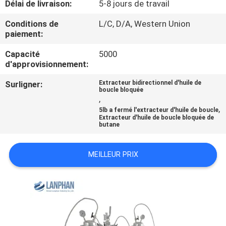
Délai de livraison:
5-8 jours de travail
VISITE
D'USINE
Conditions de
L/C, D/A, Western Union
paiement:
CONTRÔLE
Capacité
5000
d'approvisionnement:
DE
Surligner:
Extracteur bidirectionnel d'huile de
QUALITÉ
boucle bloquée
,
,
5lb a fermé l'extracteur d'huile de boucle
Extracteur d'huile de boucle bloquée de
CONTACTEZ-
butane
NOUS
MEILLEUR PRIX
DEMANDEZ
UNE
CITATION