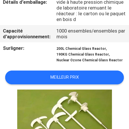
Détails d'emballage:
vide à haute pression chimique
VISITE
de laboratoire remuant le
D'USINE
réacteur : le carton ou le paquet
en bois d
CONTRÔLE
Capacité
1000 ensembles/ensembles par
d'approvisionnement:
mois
DE
Surligner:
,
200L Chemical Glass Reactor
QUALITÉ
,
190KG Chemical Glass Reactor
Nuclear Ozone Chemical Glass Reactor
CONTACTEZ-
MEILLEUR PRIX
NOUS
DEMANDEZ
UNE
CITATION