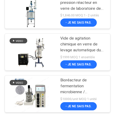
pression réacteur en
verre de laboratoire de
20 litres
$1,846.00 MOQ:1 - 2 unités
- JE NE SAIS PAS.
Vide de agitation
chimique en verre de
levage automatique du
réacteur 10L de
$1999 MOQ:1 ensemble
laboratoire
- JE NE SAIS PAS.
Bioréacteur de
fermentation
microbienne /
bactérienne 1l
$10000/unit MOQ:1 unité
Bioréacteur de
- JE NE SAIS PAS.
fermentation de