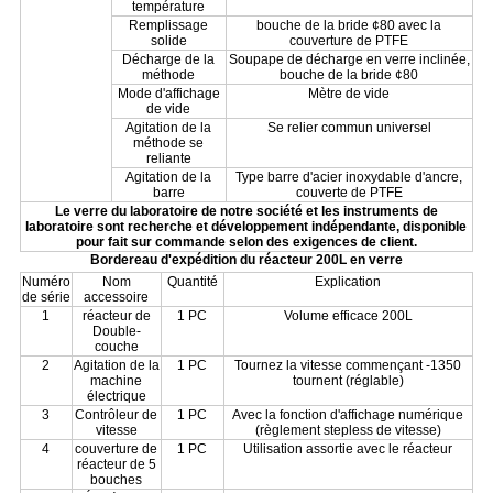
température
Remplissage
bouche de la bride ¢80 avec la
solide
couverture de PTFE
Décharge de la
Soupape de décharge en verre inclinée,
méthode
bouche de la bride ¢80
Mode d'affichage
Mètre de vide
de vide
Agitation de la
Se relier commun universel
méthode se
reliante
Agitation de la
Type barre d'acier inoxydable d'ancre,
barre
couverte de PTFE
Le verre du laboratoire de notre société et les instruments de
laboratoire sont recherche et développement indépendante, disponible
pour fait sur commande selon des exigences de client.
Bordereau d'expédition du réacteur 200L en verre
Numéro
Nom
Quantité
Explication
de série
accessoire
1
réacteur de
1 PC
Volume efficace 200L
Double-
couche
2
Agitation de la
1 PC
Tournez la vitesse commençant -1350
machine
tournent (réglable)
électrique
3
Contrôleur de
1 PC
Avec la fonction d'affichage numérique
vitesse
(règlement stepless de vitesse)
4
couverture de
1 PC
Utilisation assortie avec le réacteur
réacteur de 5
bouches