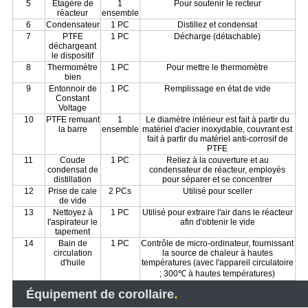
5
Étagère de
1
Pour soutenir le recteur
réacteur
ensemble
6
Condensateur
1 PC
Distillez et condensat
7
PTFE
1 PC
Décharge (détachable)
déchargeant
le dispositif
8
Thermomètre
1 PC
Pour mettre le thermomètre
bien
9
Entonnoir de
1 PC
Remplissage en état de vide
Constant
Voltage
10
PTFE remuant
1
Le diamètre intérieur est fait à partir du
la barre
ensemble
matériel d'acier inoxydable, couvrant est
fait à partir du matériel anti-corrosif de
PTFE
11
Coude
1 PC
Reliez à la couverture et au
condensat de
condensateur de réacteur, employés
distillation
pour séparer et se concentrer
12
Prise de cale
2 PCs
Utilisé pour sceller
de vide
13
Nettoyez à
1 PC
Utilisé pour extraire l'air dans le réacteur
l'aspirateur le
afin d'obtenir le vide
tapement
14
Bain de
1 PC
Contrôle de micro-ordinateur, fournissant
circulation
la source de chaleur à hautes
d'huile
températures (avec l'appareil circulatoire
; 300℃ à hautes températures)
.
Équipement de corollaire