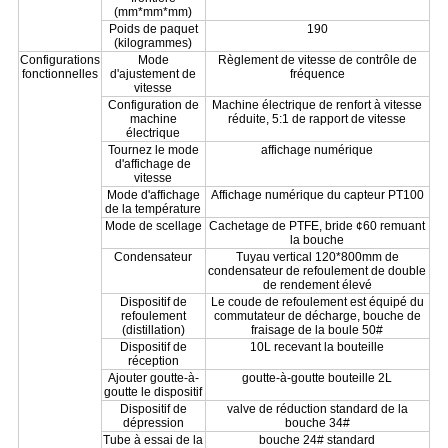
(mm*mm*mm)
Poids de paquet
190
(kilogrammes)
Configurations
Mode
Règlement de vitesse de contrôle de
fonctionnelles
d'ajustement de
fréquence
vitesse
Configuration de
Machine électrique de renfort à vitesse
machine
réduite, 5:1 de rapport de vitesse
électrique
Tournez le mode
affichage numérique
d'affichage de
vitesse
Mode d'affichage
Affichage numérique du capteur PT100
de la température
Mode de scellage
Cachetage de PTFE, bride ¢60 remuant
la bouche
Condensateur
Tuyau vertical 120*800mm de
condensateur de refoulement de double
de rendement élevé
Dispositif de
Le coude de refoulement est équipé du
refoulement
commutateur de décharge, bouche de
(distillation)
fraisage de la boule 50#
Dispositif de
10L recevant la bouteille
réception
Ajouter goutte-à-
goutte-à-goutte bouteille 2L
goutte le dispositif
Dispositif de
valve de réduction standard de la
dépression
bouche 34#
Tube à essai de la
bouche 24# standard