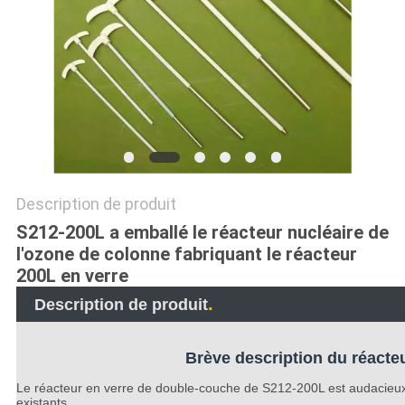
PLAN
DU
SITE
POLITIQUE
DE
CONFIDENTIALITÉ
Description de produit
S212-200L a emballé le réacteur nucléaire de
l'ozone de colonne fabriquant le réacteur
200L en verre
.
Description de produit
Brève description du réacte
Le réacteur en verre de double-couche de S212-200L est audacieux 
existants