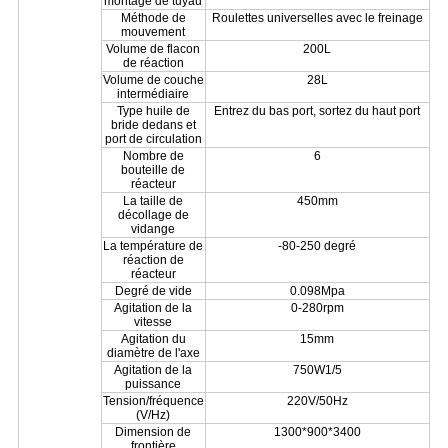
montage de tuyau
Méthode de
Roulettes universelles avec le freinage
mouvement
Volume de flacon
200L
de réaction
Volume de couche
28L
intermédiaire
Type huile de
Entrez du bas port, sortez du haut port
bride dedans et
port de circulation
Nombre de
6
bouteille de
réacteur
La taille de
450mm
décollage de
vidange
La température de
-80-250 degré
réaction de
réacteur
Degré de vide
0.098Mpa
Agitation de la
0-280rpm
vitesse
Agitation du
15mm
diamètre de l'axe
Agitation de la
750W1/5
puissance
Tension/fréquence
220V/50Hz
(V/Hz)
Dimension de
1300*900*3400
frontière