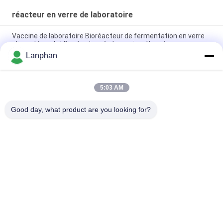
laboratoire pour les
algues
réacteur en verre de laboratoire
Vaccine de laboratoire Bioréacteur de fermentation en verre
alimenté par lot Bioréacteur à réservoir mélangé
Lanphan
2l 5l 10l culture automatique de levure de spiruline Bioréacteur
de fermentation en verre pour culture cellulaire
5:03 AM
0.25L-15L Bioréacteur en verre Bioréacteur de laboratoire
Bioréacteur équipement pour la culture cellulaire
Good day, what product are you looking for?
Catégories populaires
Tous
Dessiccateur De Gel 
Machine De Trieuse 
De Vide
De Couleur
Une Machine Plus 
Autoclave De 
Sèche De Jet
Stérilisateur De 
Vapeur
Machine À Écrire 
Machine 