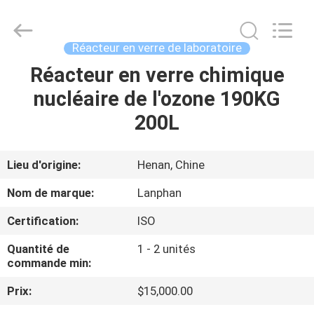
-
2026
Henan
Lanphan
Industry
Réacteur en verre de laboratoire
Co.,Ltd.
All
Rights
Réacteur en verre chimique
MAISON
Reserved.
nucléaire de l'ozone 190KG
PRODUITS
200L
VIDÉOS
Lieu d'origine:
Henan, Chine
Nom de marque:
Lanphan
AU
Certification:
ISO
SUJET
Quantité de
1 - 2 unités
DE
commande min:
NOUS
Prix:
$15,000.00