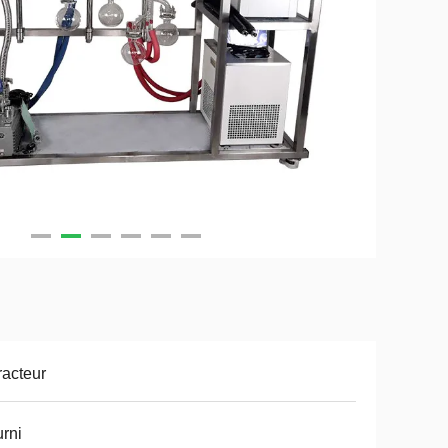
racteur
rni