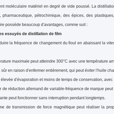
t moléculaire matériel en degré de vide poussé. La distillati
, pharmaceutique, pétrochimique, des épices, des plastiques, 
ire possède beaucoup d'avantages, comme suit :
s essuyés de distillation de film
éduire la fréquence de changement du fioul en abaissant la vites
rature maximale peut atteindre 300°C avec une température am
us sûr en raison d'enfermer entièrement, qui peut éviter l'huile c
é élevée d'évaporation et moins de temps de conservation, ave
 de réduction allemand de variable-fréquence de marque peut f
sante peut fonctionner sans interruption pendant longtemps.
me de transmission de force magnétique peut réaliser la propr