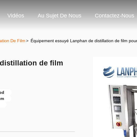
Vidéos
Au Sujet De Nous
Contactez-Nous
ation De Film
>
Équipement essuyé Lanphan de distillation de film pour
stillation de film
Cbd
lm