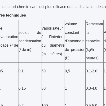
ion de court-chemin car il est plus efficace que la distillation de 
res techniques
volume
Remettant
re
Vaporisateur
secteur de
constant
la
P
évaporation
à l'intérieur
condensation
d'entonnoir
capacité
d
ficace (² de
du diamètre
(² de m)
de pression
(kg/h
(
(millimètres)
(L)
heures)
05
0,1
60
0,5
0.1-2.0
1
1
0,15
80
1
0.3-4.0
1
15
0,2
100
1
0.5-5.0
1