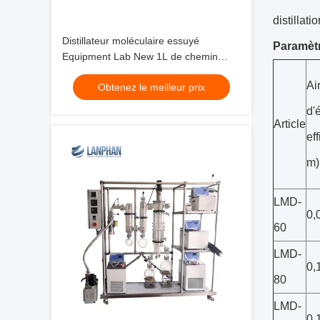
distillat
Distillateur moléculaire essuyé
Paramèt
Equipment Lab New 1L de chemin
court de film
Ai
Obtenez le meilleur prix
d'
Article
ef
m)
LMD-
0,
60
LMD-
0,
80
LMD-
0,