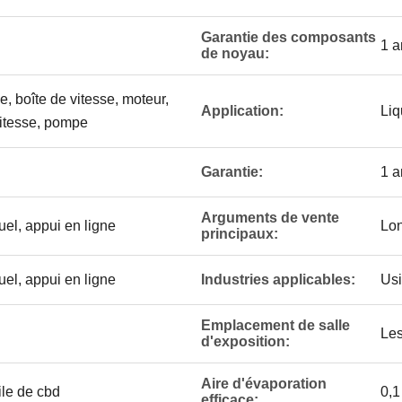
Garantie des composants
1 a
de noyau:
, boîte de vitesse, moteur,
Application:
Liq
vitesse, pompe
Garantie:
1 a
Arguments de vente
uel, appui en ligne
Lon
principaux:
uel, appui en ligne
Industries applicables:
Usi
Emplacement de salle
Les
d'exposition:
Aire d'évaporation
ile de cbd
0,1
efficace: