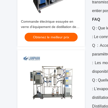
transmiss
entier p
FAQ
Commande électrique essuyée en
verre d'équipement de distillation de
Q : Que l
film
: Le comm
Obtenez le meilleur prix
Q : Acce
paramètr
: Les mo
disponibl
Q : Quelle
: L'evapo
distillat
Distilla