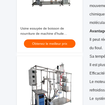
mouvemen
chimique
molécula
Usine essuyée de boisson de
Avantage
nourriture de machine d'huile
essentielle d'équipement de distillation
Il peut r
Obtenez le meilleur prix
de film
du fioul.
Sa tempé
Il est pl
Efficacit
Le moteur
refroidis
Le systè