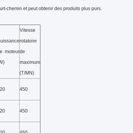
court-chemin et peut obtenir des produits plus purs.
Vitesse
uissance
rotatoire
e moteur
de
W)
maximum
(T/MN)
20
450
20
450
20
450