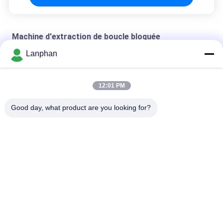
Machine d'extraction de boucle bloquée
Lanphan
SS304 a fermé l'extraction Machiner de boucle
Machine forgée d'extraction de boucle bloquée
12:01 PM
Machine d'extraction de la boucle 5LB bloquée
Good day, what product are you looking for?
Catégories populaires
Tous
Dessiccateur De Gel 
Machine De Trieuse 
De Vide
De Couleur
Une Machine Plus 
Autoclave De 
Sèche De Jet
Stérilisateur De 
Vapeur
Machine À Écrire 
Machine 