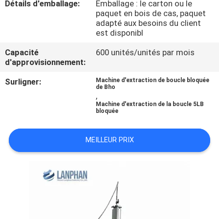
Détails d'emballage:
Emballage : le carton ou le
VISITE
paquet en bois de cas, paquet
D'USINE
adapté aux besoins du client
est disponibl
CONTRÔLE
Capacité
600 unités/unités par mois
d'approvisionnement:
DE
Surligner:
Machine d'extraction de boucle bloquée
QUALITÉ
de Bho
,
Machine d'extraction de la boucle 5LB
bloquée
CONTACTEZ-
NOUS
MEILLEUR PRIX
DEMANDEZ
UNE
CITATION