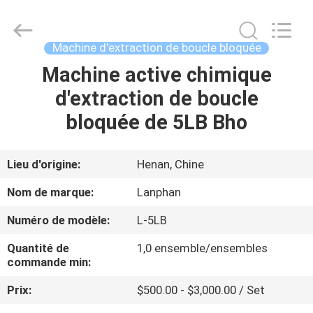
-
2026
Henan
Lanphan
Industry
Machine d'extraction de boucle bloquée
Co.,Ltd.
All
Rights
Machine active chimique
MAISON
Reserved.
d'extraction de boucle
PRODUITS
bloquée de 5LB Bho
VIDÉOS
Lieu d'origine:
Henan, Chine
Nom de marque:
Lanphan
AU
Numéro de modèle:
L-5LB
SUJET
Quantité de
1,0 ensemble/ensembles
DE
commande min:
NOUS
Prix:
$500.00 - $3,000.00 / Set