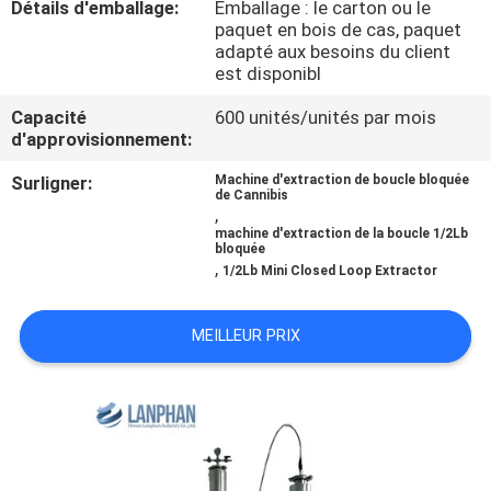
Détails d'emballage:
Emballage : le carton ou le
VISITE
paquet en bois de cas, paquet
D'USINE
adapté aux besoins du client
est disponibl
CONTRÔLE
Capacité
600 unités/unités par mois
d'approvisionnement:
DE
Surligner:
Machine d'extraction de boucle bloquée
QUALITÉ
de Cannibis
,
machine d'extraction de la boucle 1/2Lb
bloquée
CONTACTEZ-
,
1/2Lb Mini Closed Loop Extractor
NOUS
MEILLEUR PRIX
DEMANDEZ
UNE
CITATION