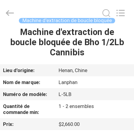
-
2026
Henan
Lanphan
Industry
Machine d'extraction de boucle bloquée
Co.,Ltd.
All
Rights
Machine d'extraction de
MAISON
Reserved.
boucle bloquée de Bho 1/2Lb
PRODUITS
Cannibis
VIDÉOS
Lieu d'origine:
Henan, Chine
Nom de marque:
Lanphan
AU
Numéro de modèle:
L-5LB
SUJET
Quantité de
1 - 2 ensembles
DE
commande min:
NOUS
Prix:
$2,660.00