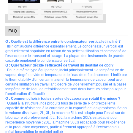
FAQ
Q : Quelle est la différence entre le condensateur vertical et incliné ?
: Ils n'ont aucune différence essentiellement. Le condensateur vertical est
graduellement populaire en raison de sa petites utilisation et commodité de
l'espace pour le transport et l'usage. La plupart des instruments de grande
capacité emploient le condensateur vertical.
Q : Quel facteur décide l'efficacité de travail du destillat de cbd ?
: Pour le même type équipement, inclut principalement : la température de
vapeur, degré de vide et température de l'eau de refroidissement. Limité par
le thermolability d'un certain matériel, la température de vapeur peut avoir
certaine limitation en travaillant, degré de vide tellement poussé et la basse
température de l'eau de refroidissement sont deux facteurs principaux pour
l'amélioration d'efficacité.
Q : Comment choisir toutes sortes d'evaporateur rotatif thermique ?
: Quant à la structure, nos produits tous de série de R ont l'excellente
capacité de résistance à la corrosion et la capacité de leakproofness. Selon
le volume dissolvant, 2L, 3L, la machine 5L's est adapté pour l'essai sur de
laboratoire et prélèvement ; 5L, 10L, la machine 20L's est adapté pour
l'expérience moyenne ; 20L, la machine 50L's est adapté pour l'expérience
et la production moyennes, particulièrement approprié à l'extraction du
métal ionavoiding le matériel pollué.