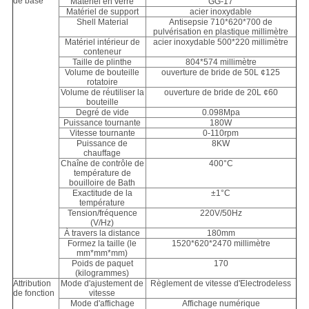
de base
Matériel en verre
GG-17
Matériel de support
acier inoxydable
Shell Material
Antisepsie 710*620*700 de
pulvérisation en plastique millimètre
Matériel intérieur de
acier inoxydable 500*220 millimètre
conteneur
Taille de plinthe
804*574 millimètre
Volume de bouteille
ouverture de bride de 50L ¢125
rotatoire
Volume de réutiliser la
ouverture de bride de 20L ¢60
bouteille
Degré de vide
0.098Mpa
Puissance tournante
180W
Vitesse tournante
0-110rpm
Puissance de
8KW
chauffage
Chaîne de contrôle de
400°C
température de
bouilloire de Bath
Exactitude de la
±1°C
température
Tension/fréquence
220V/50Hz
(V/Hz)
À travers la distance
180mm
Formez la taille (le
1520*620*2470 millimètre
mm*mm*mm)
Poids de paquet
170
(kilogrammes)
Attribution
Mode d'ajustement de
Règlement de vitesse d'Electrodeless
de fonction
vitesse
Mode d'affichage
Affichage numérique