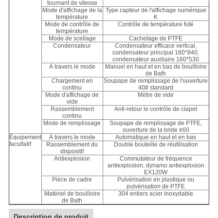
tournant de vitesse
Mode d'affichage de la
Type capteur de l'affichage numérique
température
K
Mode de contrôle de
Contrôle de température futé
température
Mode de scellage
Cachetage de PTFE
Condensateur
Condensateur efficace vertical,
condensateur principal 160*840,
condensateur auxiliaire 160*530
À travers le mode
Manuel en haut et en bas de bouilloire
de Bath
Chargement en
Soupape de remplissage de l'ouverture
continu
40# standard
Mode d'affichage de
Mètre de vide
vide
Rassemblement
Anti-retour le contrôle de clapet
continu
Mode de remplissage
Soupape de remplissage de PTFE,
ouverture de la bride ¢60
Équipement
À travers le mode
Automatique en haut et en bas
facultatif
Rassemblement du
Double bouteille de réutilisation
dispositif
Antiexplosion
Commutateur de fréquence
antiexplosion, dynamo antiexplosion
EX120W
Pièce de cadre
Pulvérisation en plastique ou
pulvérisation de PTFE
Matériel de bouilloire
304 entiers acier inoxydable
de Bath
Description de produit