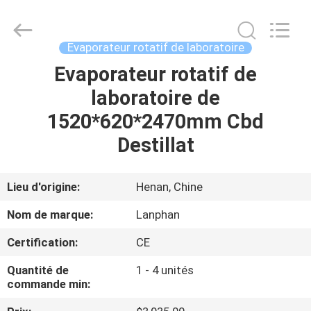
-
2026
Henan
Lanphan
Industry
Evaporateur rotatif de laboratoire
Co.,Ltd.
All
Rights
Evaporateur rotatif de
MAISON
Reserved.
laboratoire de
PRODUITS
1520*620*2470mm Cbd
Destillat
VIDÉOS
Lieu d'origine:
Henan, Chine
AU
Nom de marque:
Lanphan
SUJET
Certification:
CE
DE
Quantité de
1 - 4 unités
NOUS
commande min: