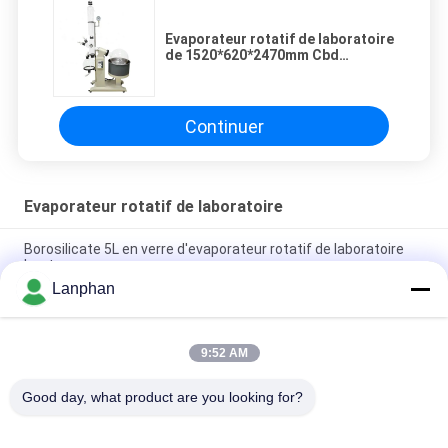
Evaporateur rotatif de laboratoire
de 1520*620*2470mm Cbd
Destillat
Continuer
Evaporateur rotatif de laboratoire
Borosilicate 5L en verre d'evaporateur rotatif de laboratoire
haut
Lanphan
Crystalliseur Evaporatore CBD Distillar de vide d'evaporateur
rotatif de laboratoire
9:52 AM
rotovap 2l mini alcohol distillator glass vertical tube
evaporator
Good day, what product are you looking for?
Catégories populaires
Tous