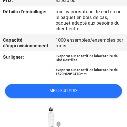
Prix:
$3,935.00
VISITE
Détails d'emballage:
mini vaporisateur : le carton ou
D'USINE
le paquet en bois de cas,
paquet adapté aux besoins du
client est d
CONTRÔLE
DE
Capacité
1000 ensembles/ensembles par
d'approvisionnement:
mois
QUALITÉ
Surligner:
Evaporateur rotatif de laboratoire de
Cbd Destillat
,
CONTACTEZ-
evaporateur rotatif de laboratoire de
1520*620*2470mm
NOUS
MEILLEUR PRIX
DEMANDEZ
UNE
CITATION