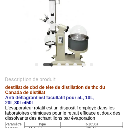
PLAN
DU
SITE
POLITIQUE
DE
CONFIDENTIALITÉ
Description de produit
destillat de cbd de tête de distillation de thc du
Canada de distillat
Anti-déflagrant est facultatif pour 5L, 10L,
20
L,30Let50L
L'evaporateur rotatif est un dispositif employé dans les
laboratoires chimiques pour le retrait efficace et doux des
dissolvants des échantillons par évaporation
Paramètre
Type
R-1050a