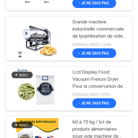
VISITE
- JE NE SAIS PAS.
D'USINE
Grande machine
industrielle commerciale
CONTRÔLE
de lyophilisation de vide
DE
de lyophilisateur pour le
$4500/pc MOQ:1 unité
légume de nourriture
QUALITÉ
- JE NE SAIS PAS.
Lcd Display Food
CONTACTEZ-
Vacuum Freeze Dryer
NOUS
Pour la conservation des
aliments
$4500/pc MOQ:1 PCS
DEMANDEZ
- JE NE SAIS PAS.
UNE
60 à 70 kg / lot de
CITATION
produits alimentaires
sous vide machine de