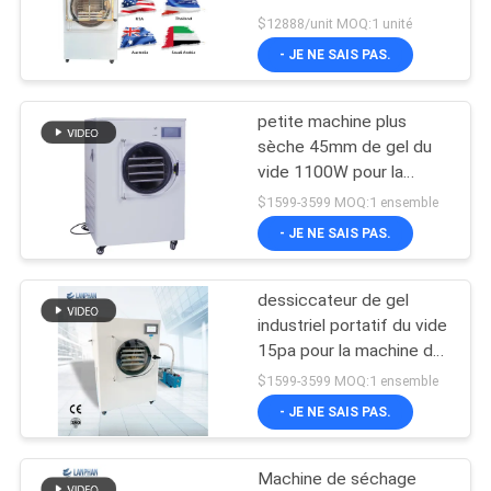
séchage par congélation
PLAN
$12888/unit MOQ:1 unité
commercial séchoir par
- JE NE SAIS PAS.
DU
congélation lyophilisateur
SITE
petite machine plus
sèche 45mm de gel du
POLITIQUE
vide 1100W pour la
chambre végétale de
DE
$1599-3599 MOQ:1 ensemble
séchage de fruit
- JE NE SAIS PAS.
CONFIDENTIALITÉ
dessiccateur de gel
industriel portatif du vide
15pa pour la machine de
séchage végétale de
$1599-3599 MOQ:1 ensemble
fruit de viande
- JE NE SAIS PAS.
Machine de séchage