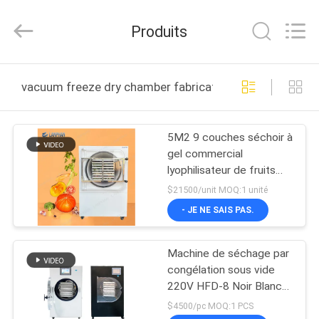
-
2025
Henan
Produits
Lanphan
Industry
Co.,Ltd.
All
Rights
MAISON
Reserved.
vacuum freeze dry chamber fabrication en ligne
PRODUITS
5M2 9 couches séchoir à
gel commercial
VIDÉOS
lyophilisateur de fruits
machine à sécher sous
$21500/unit MOQ:1 unité
vide à gel
AU
- JE NE SAIS PAS.
SUJET
Machine de séchage par
DE
congélation sous vide
NOUS
220V HFD-8 Noir Blanc
Grande capacité
$4500/pc MOQ:1 PCS