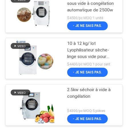
sous vide à congélation
automatique de 2500w
$4500/pc MOQ:1 unité
- JE NE SAIS PAS.
10 à 12 kg/ lot
Lyophilisateur sèche-
linge sous vide pour
bonbons
$4400/pc MOQ:1 pour cent
- JE NE SAIS PAS.
2.5kw séchoir à vide à
congélation
$4300/pc MOQ:5 pièces
- JE NE SAIS PAS.