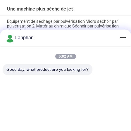
Une machine plus sèche de jet
Équipement de séchage par pulvérisation Micro séchoir par
pulvérisation 2l Matériau chimique Séchoir par pulvérisation
alimentaire
Lanphan
Machine de séchage par pulvérisation pilote Machine de
séchage par pulvérisation Petit séchoir à pulvérisation pour la
levure en poudre
5:02 AM
Système de séchage par pulvérisation de 2 L/H
Good day, what product are you looking for?
Catégories populaires
Tous
Dessiccateur De Gel 
Machine De Trieuse 
De Vide
De Couleur
Une Machine Plus 
Autoclave De 
Sèche De Jet
Stérilisateur De 
Vapeur