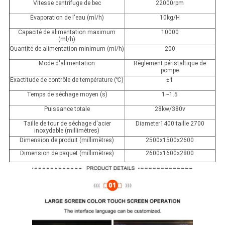
Vitesse centrifuge de bec
22000rpm
Évaporation de l'eau (ml/h)
10kg/H
Capacité de alimentation maximum
10000
(ml/h)
Quantité de alimentation minimum (ml/h)
200
Mode d'alimentation
Règlement péristaltique de
pompe
Exactitude de contrôle de température (℃)
±1
Temps de séchage moyen (s)
1~1.5
Puissance totale
28kw/380v
Taille de tour de séchage d'acier
Diameter1400 taille 2700
inoxydable (millimètres)
Dimension de produit (millimètres)
2500x1500x2600
Dimension de paquet (millimètres)
2600x1600x2800