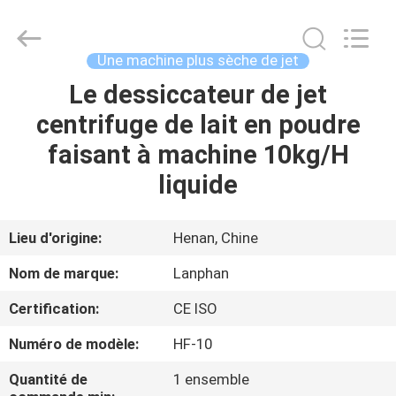
-
2026
Henan
Lanphan
Industry
Une machine plus sèche de jet
Co.,Ltd.
All
Rights
Le dessiccateur de jet
MAISON
Reserved.
centrifuge de lait en poudre
PRODUITS
faisant à machine 10kg/H
liquide
VIDÉOS
Lieu d'origine:
Henan, Chine
AU
Nom de marque:
Lanphan
SUJET
Certification:
CE ISO
DE
Numéro de modèle:
HF-10
NOUS
Quantité de
1 ensemble