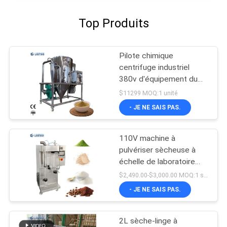
Top Produits
Pilote chimique
centrifuge industriel
380v d'équipement du
dessiccateur de jet 10L
$11299 MOQ:1 unité
- JE NE SAIS PAS.
110V machine à
pulvériser sècheuse à
échelle de laboratoire
atomisateur poudre de
$2,490.00-$3,000.00 MOQ:1 série
lait 2000 ml/h
- JE NE SAIS PAS.
2L sèche-linge à