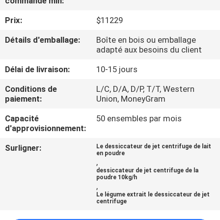
commande min:
VISITE
Prix:
$11229
D'USINE
Détails d'emballage:
Boîte en bois ou emballage
adapté aux besoins du client
CONTRÔLE
DE
Délai de livraison:
10-15 jours
QUALITÉ
Conditions de
L/C, D/A, D/P, T/T, Western
paiement:
Union, MoneyGram
CONTACTEZ-
Capacité
50 ensembles par mois
d'approvisionnement:
NOUS
Surligner:
Le dessiccateur de jet centrifuge de lait
en poudre
,
DEMANDEZ
dessiccateur de jet centrifuge de la
poudre 10kg/h
UNE
,
Le légume extrait le dessiccateur de jet
CITATION
centrifuge