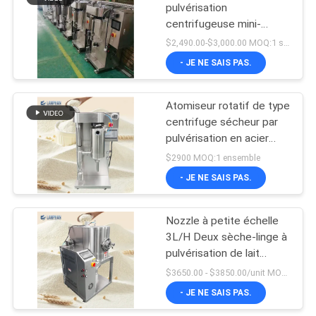
pulvérisation
centrifugeuse mini-
atomisateur de poudre
$2,490.00-$3,000.00 MOQ:1 série
de lait liquide pour
- JE NE SAIS PAS.
laboratoire
Atomiseur rotatif de type
centrifuge sécheur par
pulvérisation en acier
inoxydable
$2900 MOQ:1 ensemble
- JE NE SAIS PAS.
Nozzle à petite échelle
3L/H Deux sèche-linge à
pulvérisation de lait
liquide Pour faire du lait
$3650.00 - $3850.00/unit MOQ:1 unité
de lactosérum en poudre
- JE NE SAIS PAS.